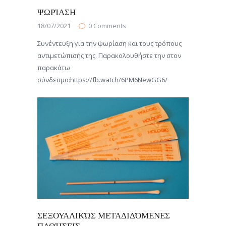
ΨΩΡΊΑΣΗ
18/07/2021
0
Comments
Συνέντευξη για την ψωρίαση και τους τρόπους
αντιμετώπισής της. Παρακολουθήστε την στον
παρακάτω
σύνδεσμο:https://fb.watch/6PM6NewGG6/
ΣΕΞΟΥΑΛΙΚΏΣ ΜΕΤΑΔΙΔΌΜΕΝΕΣ