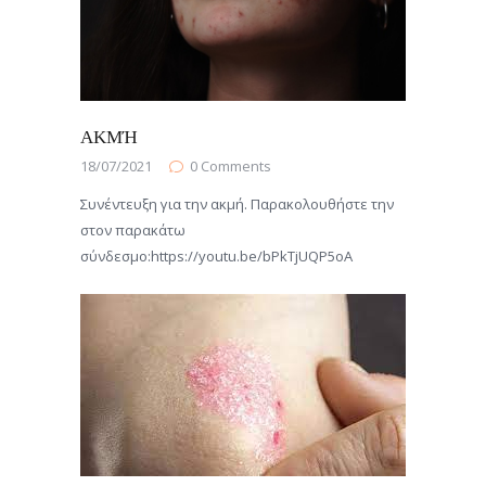
ΑΚΜΉ
18/07/2021
0
Comments
Συνέντευξη για την ακμή. Παρακολουθήστε την
στον παρακάτω
σύνδεσμο:https://youtu.be/bPkTjUQP5oA