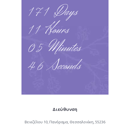
1
7
1
Days
1
1
Hours
0
5
Minutes
4
6
Seconds
Διεύθυνση
Βενιζέλου 10, Πανόραμα, Θεσσαλονίκη, 55236